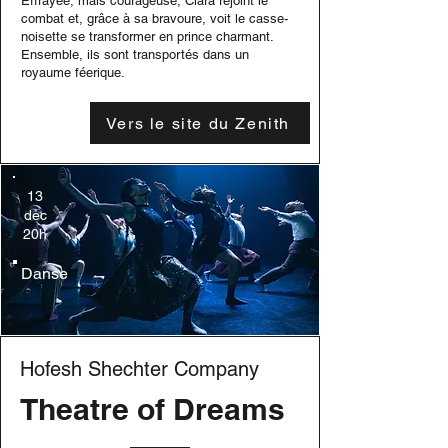
Effrayée, mais courageuse, Clara rejoint le
combat et, grâce à sa bravoure, voit le casse-
noisette se transformer en prince charmant.
Ensemble, ils sont transportés dans un
royaume féerique.
Vers le site du Zenith
13
dec
20h
Danse
Hofesh Shechter Company
Theatre of Dreams